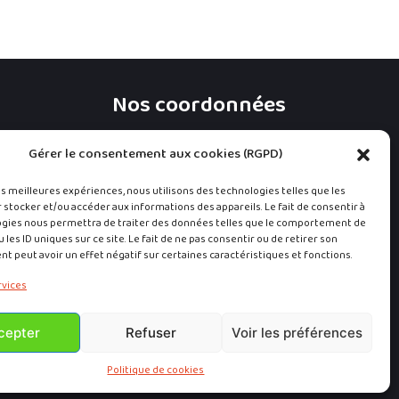
Nos coordonnées
Mail :
info@l-carre.be
Gérer le consentement aux cookies (RGPD)
Adresse :
Boulevard des Droits de l’Homme, 3
les meilleures expériences, nous utilisons des technologies telles que les
B-7100 La Louvière
 stocker et/ou accéder aux informations des appareils. Le fait de consentir à
ogies nous permettra de traiter des données telles que le comportement de
 les ID uniques sur ce site. Le fait de ne pas consentir ou de retirer son
Mentions légales
 peut avoir un effet négatif sur certaines caractéristiques et fonctions.
rvices
Politique de protection de la vie privée
cepter
Refuser
Voir les préférences
Mentions légales
Politique de cookies
Politique de cookies (UE)