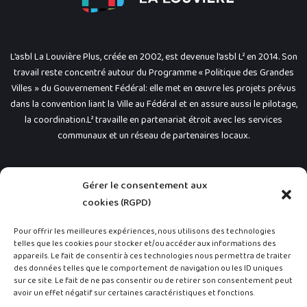
L’asbl La Louvière Plus, créée en 2002, est devenue l’asbl L² en 2014. Son
travail reste concentré autour du Programme « Politique des Grandes
Villes » du Gouvernement Fédéral: elle met en œuvre les projets prévus
dans la convention liant la Ville au Fédéral et en assure aussi le pilotage,
la coordination.L² travaille en partenariat étroit avec les services
communaux et un réseau de partenaires locaux.
Liens rapides
Gérer le consentement aux
cookies (RGPD)
Pour offrir les meilleures expériences, nous utilisons des technologies
telles que les cookies pour stocker et/ou accéder aux informations des
appareils. Le fait de consentir à ces technologies nous permettra de traiter
des données telles que le comportement de navigation ou les ID uniques
Nos coordonnées
sur ce site. Le fait de ne pas consentir ou de retirer son consentement peut
avoir un effet négatif sur certaines caractéristiques et fonctions.